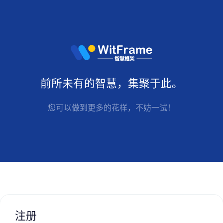
前所未有的
智慧
，集聚于此。
您可以做到更多的花样，不妨一试！
注册