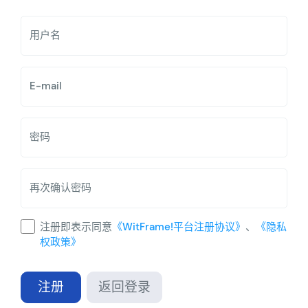
用户名
E-mail
密码
再次确认密码
注册即表示同意
《WitFrame!平台注册协议》
、
《隐私
权政策》
注册
返回登录